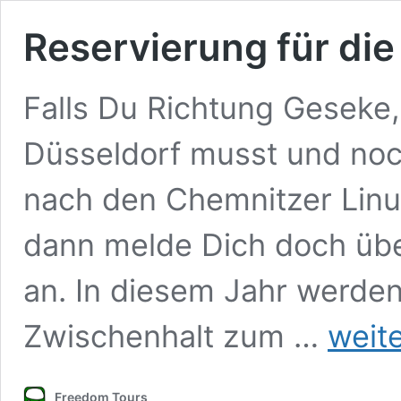
Reservierung für di
Falls Du Richtung Geseke
Düsseldorf musst und noch
nach den Chemnitzer Lin
dann melde Dich doch üb
an. In diesem Jahr werden
Reservierun
Zwischenhalt zum …
weit
für
die
Rückfahrt
Freedom Tours
von