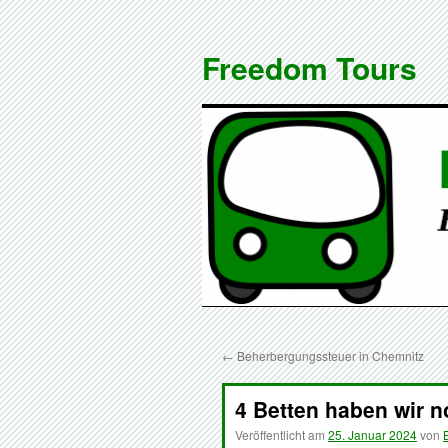
Zum
Inhalt
Freedom Tours
springen
←
Beherbergungssteuer in Chemnitz
4 Betten haben wir 
Veröffentlicht am
25. Januar 2024
von