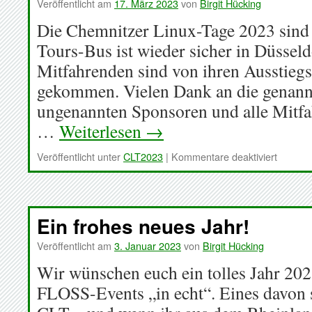
Veröffentlicht am
17. März 2023
von
Birgit Hücking
Die Chemnitzer Linux-Tage 2023 sind 
Tours-Bus ist wieder sicher in Düsseld
Mitfahrenden sind von ihren Ausstieg
gekommen. Vielen Dank an die genann
ungenannten Sponsoren und alle Mitf
…
Weiterlesen
→
für
Veröffentlicht unter
CLT2023
|
Kommentare deaktiviert
Nach
den
CLT
ist
Ein frohes neues Jahr!
vor
den
Veröffentlicht am
3. Januar 2023
von
Birgit Hücking
CLT
Wir wünschen euch ein tolles Jahr 202
FLOSS-Events „in echt“. Eines davon s