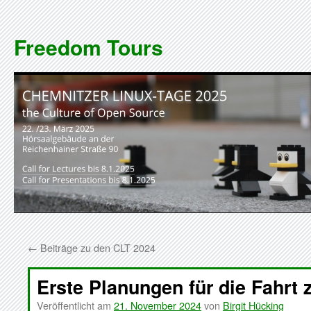
Zum
Inhalt
Freedom Tours
springen
←
Beiträge zu den CLT 2024
Erste Planungen für die Fahrt
Veröffentlicht am
21. November 2024
von
Birgit Hücking