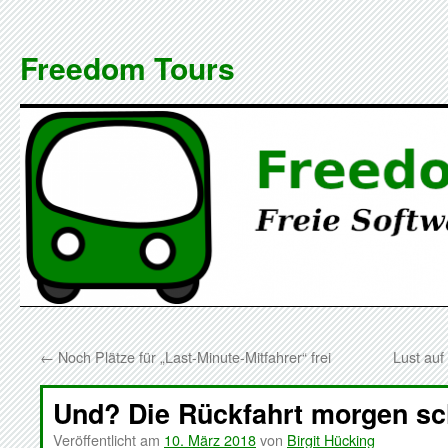
Zum
Inhalt
Freedom Tours
springen
←
Noch Plätze für „Last-Minute-Mitfahrer“ frei
Lust auf
Und? Die Rückfahrt morgen sc
Veröffentlicht am
10. März 2018
von
Birgit Hücking