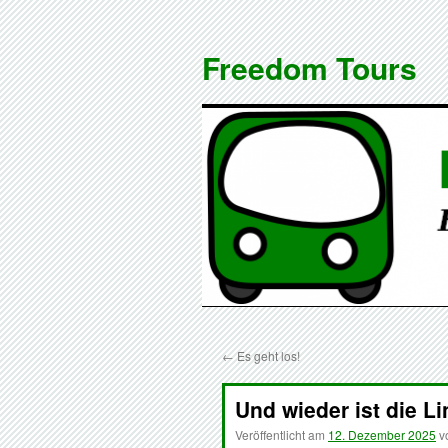
Zum
Inhalt
Freedom Tours
springen
←
Es geht los!
Und wieder ist die 
Veröffentlicht am
12. Dezember 2025
v