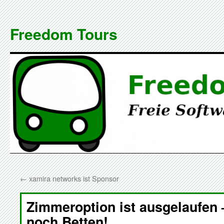
Zum
Inhalt
Freedom Tours
springen
←
xamira networks ist Sponsor
Zimmeroption ist ausgelaufen –
noch Betten!