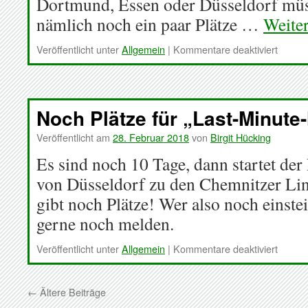
Dortmund, Essen oder Düsseldorf müs
nämlich noch ein paar Plätze …
Weite
für
Veröffentlicht unter
Allgemein
|
Kommentare deaktiviert
Und?
Die
Rückfa
morge
Noch Plätze für „Last-Minute-M
schon
gesich
Veröffentlicht am
28. Februar 2018
von
Birgit Hücking
Es sind noch 10 Tage, dann startet d
von Düsseldorf zu den Chemnitzer Li
gibt noch Plätze! Wer also noch einste
gerne noch melden.
für
Veröffentlicht unter
Allgemein
|
Kommentare deaktiviert
Noch
Plätze
für
←
Ältere Beiträge
„Last-