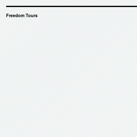
Minute
Mitfahr
Freedom Tours
frei