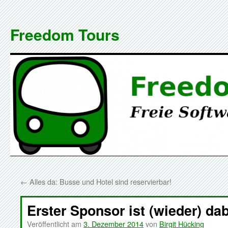
Zum
Inhalt
Freedom Tours
springen
←
Alles da: Busse und Hotel sind reservierbar!
Erster Sponsor ist (wieder) da
Veröffentlicht am
3. Dezember 2014
von
Birgit Hücking