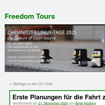
Zum
Inhalt
Freedom Tours
springen
←
Beiträge zu den CLT 2024
Erste Planungen für die Fahrt
Veröffentlicht am
21. November 2024
von
Birgit Hücking