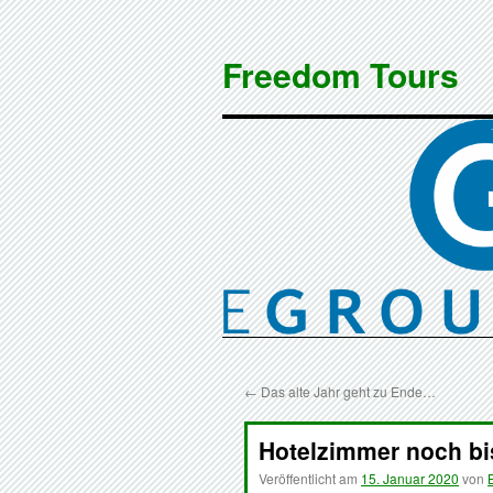
Zum
Inhalt
Freedom Tours
springen
←
Das alte Jahr geht zu Ende…
Hotelzimmer noch bi
Veröffentlicht am
15. Januar 2020
von